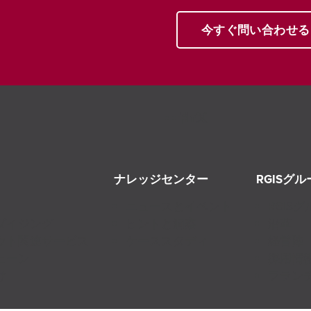
今すぐ問い合わせる
ナレッジセンター
RGISグ
ニュースとイベント
RGIS
ダイジング
ヒントと洞察
沿革
ウト関連サービス
ケーススタディ
経営陣
ェーン
採用情
け
フラン