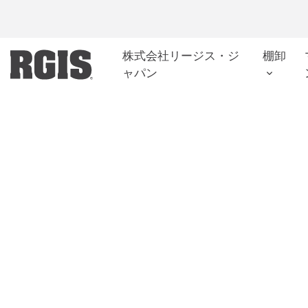
Skip
to
content
株式会社リージス・ジ
棚卸
ャパン
小売倉庫棚卸
小売倉庫内の在庫レベルを把