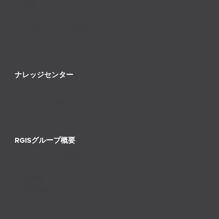
棚卸
マーチャンダイジング
店舗レイアウト関連サービス
サプライチェーン
資産タグ付け
ナレッジセンター
ニュースとイベント
ヒントと洞察
ケーススタディ
RGISグループ概要
RGISグループ概要
沿革
経営陣
採用情報
フランチャイズ