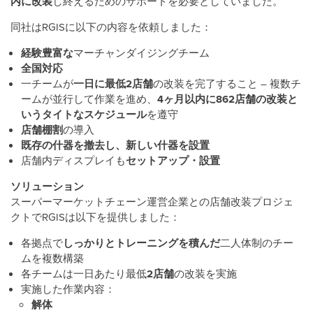
内に改装
し終えるためのサポートを必要としていました。
同社はRGISに以下の内容を依頼しました：
経験豊富な
マーチャンダイジングチーム
全国対応
一チームが
一日に最低2店舗
の改装を完了すること – 複数チ
ームが並行して作業を進め、
4ヶ月以内に862店舗の改装と
いうタイトなスケジュール
を遵守
店舗棚割
の導入
既存の什器を撤去し、新しい什器を設置
店舗内ディスプレイも
セットアップ・設置
ソリューション
スーパーマーケットチェーン運営企業との店舗改装プロジェ
クトでRGISは以下を提供しました：
各拠点で
しっかりとトレーニングを積んだ
二人体制のチー
ムを複数構築
各チームは一日あたり最低
2店舗
の改装を実施
実施した作業内容：
解体