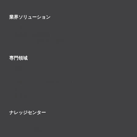
業界ソリューション
小売り
製造業・倉庫棚卸
ヘルスケア業界向け棚卸サービス
専門領域
棚卸
マーチャンダイジング
店舗レイアウト関連サービス
サプライチェーン
資産タグ付け
ナレッジセンター
ニュースとイベント
ヒントと洞察
ケーススタディ