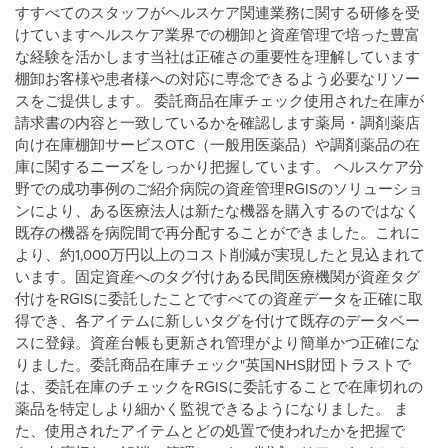
すすべてのスタッフがヘルスケア関連業務に関する研修を受
けていますヘルスケア業界での棚卸と資産管理で培った豊富
な経験を活かします当社は正確さの重要性を理解しています
棚卸お客様や患者様への対応に専念できるよう必要なリソー
スをご提供します。 委託商品在庫チェック使用された在庫が
請求書の内容と一致しているかを確認します薬局・調剤薬店
向け在庫棚卸サービスOTC（一般用医薬品）や調剤薬品の在
庫に関するニーズをしっかり把握しています。 ヘルスケア分
野での成功事例のご紹介病院の資産管理RGISのソリューショ
ンにより、ある医療法人は新たな機器を購入するのではなく
既存の機器を病院間で再分配することができました。これに
より、約1,000万円以上のコスト削減が実現したと見込まれて
います。固定資産へのタグ付けある民間医療機関が資産タグ
付けをRGISに委託したことですべての資産データを正確に取
得でき、各アイテムに新しいタグを付けて既存のデータベー
スに登録。資産台帳も更新され管理がより簡単かつ正確にな
りました。委託商品在庫チェック"英国NHS財団トラストで
は、委託在庫のチェックをRGISに委託することで在庫切れの
薬品を特定しより細かく監視できるようになりました。 ま
た、使用されたアイテムとどの処置で使われたかを把握で