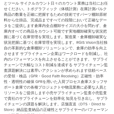
とツール サイクルカウント日々のカウント業務は当社にお任
せください。トポグラフィック（体積計測）在庫計測バルク
商品の数量を正確に把握するための技術ですパーツ棚卸原材
料から仕掛品、完成品まですべての段階において正確なデー
タをご提供します倉庫内全点棚卸サイズの大小を問わず、倉
庫内すべての商品をカウント可能です実地棚卸確実な状況把
握に基づく在庫管理を実現します。製造業・倉庫棚卸確実な
状況把握に基づく在庫管理を実現します。RGIS Vision当社独
自の革新的な倉庫棚卸ソリューションで、倉庫の効率を向上
させます サプライチェーン企業はワークロードを削減し、社
内のパフォーマンスを向上させることができます。 サプライ
チェーンで大幅なコスト削減を達成する サプライチェーン監
査課題解決には素早いアクションが求められます信頼ベース
の受領・検品（GFR・Good Faith Receiving）正確性・効率
性・透明性の確保 GFRを用いた入荷プロセス倉庫スタッフサ
ポート倉庫での各種プロジェクトや物流業務に必要な人員と
リソースをご提供します小売サプライチェーン監査小売監査
で貴社のサプライチェーンを効率化 知見を引き出し、サプラ
イチェーンの課題を解決します。店舗直送（DTS・Direct to
Store）納品監査納品の正確性とサプライヤーのパフォーマン