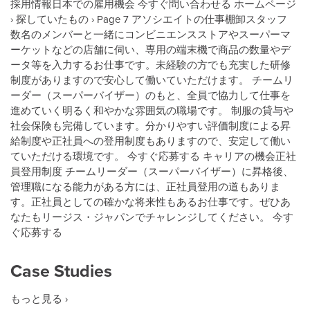
採用情報日本での雇用機会 今すぐ問い合わせる ホームページ
› 探していたもの › Page 7 アソシエイトの仕事棚卸スタッフ
数名のメンバーと一緒にコンビニエンスストアやスーパーマ
ーケットなどの店舗に伺い、専用の端末機で商品の数量やデ
ータ等を入力するお仕事です。未経験の方でも充実した研修
制度がありますので安心して働いていただけます。 チームリ
ーダー（スーパーバイザー）のもと、全員で協力して仕事を
進めていく明るく和やかな雰囲気の職場です。 制服の貸与や
社会保険も完備しています。分かりやすい評価制度による昇
給制度や正社員への登用制度もありますので、安定して働い
ていただける環境です。 今すぐ応募する キャリアの機会正社
員登用制度 チームリーダー（スーパーバイザー）に昇格後、
管理職になる能力がある方には、正社員登用の道もありま
す。正社員としての確かな将来性もあるお​仕事です。ぜひあ
なたもリージス・ジャパンでチャレンジしてください。​​ 今す
ぐ応募する
Case Studies
もっと見る ›