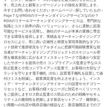
す。売上向上と顧客エンゲージメントの強化を実現します。
今すぐお問い合わせください ホームページ › 探していたもの ›
Page 7 なぜRGISのマーチャンダイジングサービスなのか？
RGISのリテールマーチャンダイジングサービスは、専門的な
知識とコスト効率の高いソリューション、さらに柔軟に拡張
可能なサービスを活用し、御社のチームが本来の業務に専念
できる環境を提供します。実績あるマーチャンダイジングプ
ロセスにより、常に高い正確性と精度を実現革新的なタブレ
ット技術で進捗状況をリアルタイムに把握可能経験豊富な担
当者がマーチャンダイジングプロジェクトのスケジュール管
理を徹底全国に広がるオフィスネットワークで迅速かつ安定
したサポートを提供小売り コンプライアンス監査公平なロス
防止監査と小売コンプライアンス監査で、お客様の大切なブ
ランドを守ります電子棚札（ESL）設置電子棚札を設置して値
付けミスを削減し、顧客満足度を向上させましょう。インス
トア・マーチャンダイジングサイネージの設置やカテゴリー
リセットなど、お客様の様々なニーズに対応すべくリソース
をご提供しますロス防止監査ロス防止のための戦略やセキュ
リティ上の脆弱性を把握します新店セットアップ・棚替新し
い商圏への出店や既存店舗の移設など、新店舗開店までのプ