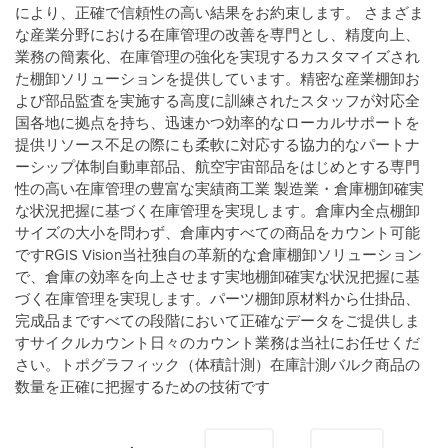
により、正確で信頼性の高い結果をお約束します。 さまざま
な産業分野における在庫管理の改善を専門とし、精度向上、
業務の簡素化、在庫管理の強化を実現するカスタマイズされ
た棚卸ソリューションを提供しています。精密な産業棚卸お
よび部品監査を実施する高度に訓練されたスタッフが対応全
国各地に拠点を持ち、迅速かつ効率的なローカルサポートを
提供リソース不足の際にも柔軟に対応する協力的なパートナ
ーシップ体制自動車部品、航空宇宙部品をはじめとする専門
性の高い在庫管理の豊富な実績商工業 製造業・倉庫棚卸確実
な状況把握に基づく在庫管理を実現します。倉庫内全点棚卸
サイズの大小を問わず、倉庫内すべての商品をカウント可能
ですRGIS Vision当社独自の革新的な倉庫棚卸ソリューション
で、倉庫の効率を向上させます実地棚卸確実な状況把握に基
づく在庫管理を実現します。パーツ棚卸原材料から仕掛品、
完成品まですべての段階において正確なデータをご提供しま
すサイクルカウント日々のカウント業務は当社にお任せくだ
さい。トポグラフィック（体積計測）在庫計測バルク商品の
数量を正確に把握するための技術です